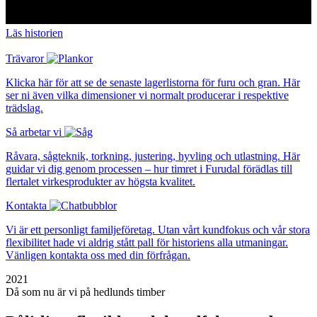
Läs historien
Trävaror
Klicka här för att se de senaste lagerlistorna för furu och gran. Här
ser ni även vilka dimensioner vi normalt producerar i respektive
trädslag.
Så arbetar vi
Råvara, sågteknik, torkning, justering, hyvling och utlastning. Här
guidar vi dig genom processen – hur timret i Furudal förädlas till
flertalet virkesprodukter av högsta kvalitet.
Kontakta
Vi är ett personligt familjeföretag. Utan vårt kundfokus och vår stora
flexibilitet hade vi aldrig stått pall för historiens alla utmaningar.
Vänligen kontakta oss med din förfrågan.
2021
Då som nu är vi på hedlunds timber