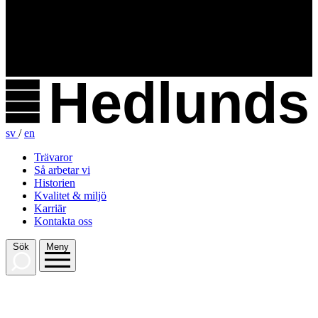
Hedlunds
sv
/
en
Trävaror
Så arbetar vi
Historien
Kvalitet & miljö
Karriär
Kontakta oss
Sök
Meny