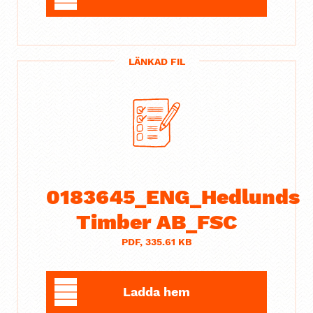
LÄNKAD FIL
0183645_ENG_Hedlunds
Timber AB_FSC
PDF, 335.61 KB
Ladda hem