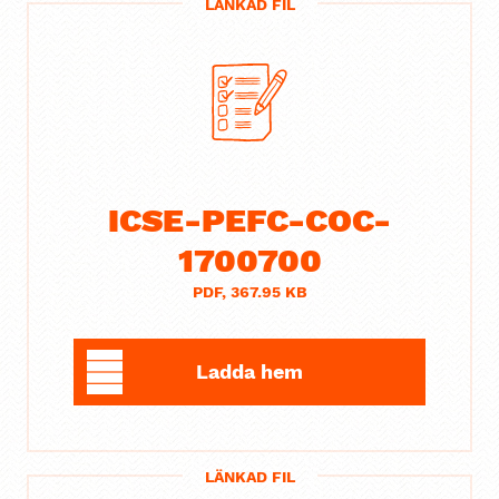
LÄNKAD FIL
ICSE-PEFC-COC-
1700700
PDF, 367.95 KB
Ladda hem
LÄNKAD FIL