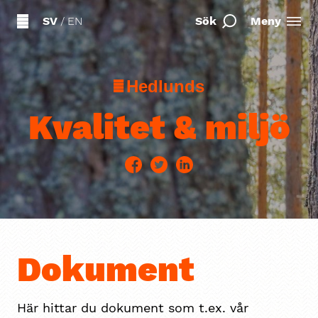
SV
/
EN
Sök
Meny
Hedlunds
Kvalitet & miljö
Dokument
Här hittar du dokument som t.ex. vår