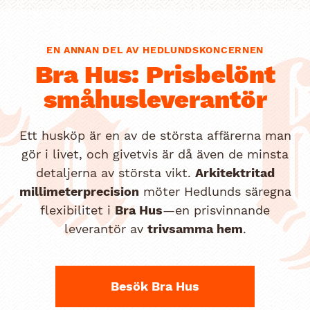
EN ANNAN DEL AV HEDLUNDSKONCERNEN
a 
Bra Hus: Prisbelönt
småhusleverantör
Ett husköp är en av de största affärerna man
gör i livet, och givetvis är då även de minsta
detaljerna av största vikt.
Arkitektritad
millimeterprecision
möter Hedlunds säregna
flexibilitet i
Bra Hus
—en prisvinnande
leverantör av
trivsamma hem
.
Besök Bra Hus